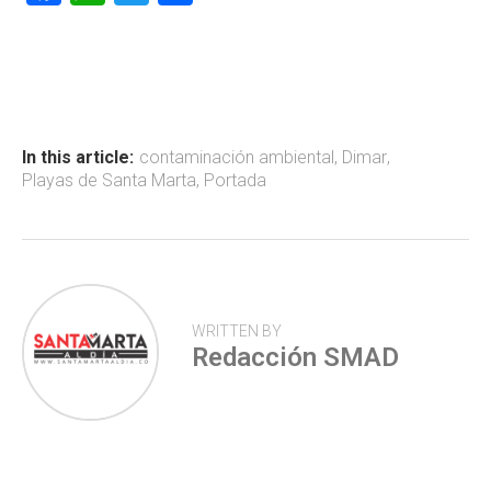
a
h
wi
o
ce
at
tt
m
b
s
er
p
o
A
ar
ok
p
tir
In this article:
contaminación ambiental
,
Dimar
,
Playas de Santa Marta
,
Portada
p
WRITTEN BY
Redacción SMAD