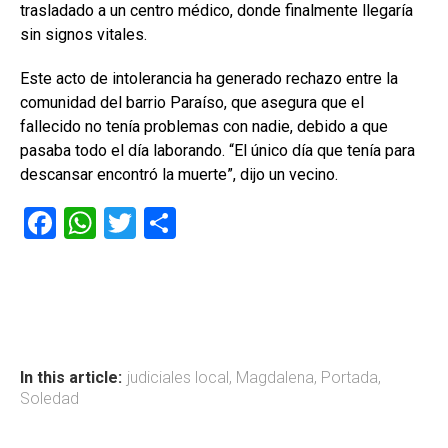
trasladado a un centro médico, donde finalmente llegaría
sin signos vitales.
Este acto de intolerancia ha generado rechazo entre la
comunidad del barrio Paraíso, que asegura que el
fallecido no tenía problemas con nadie, debido a que
pasaba todo el día laborando. “El único día que tenía para
descansar encontró la muerte”, dijo un vecino.
F
W
T
C
a
h
wi
o
ce
at
tt
m
b
s
er
p
o
A
ar
ok
p
tir
In this article:
judiciales local
,
Magdalena
,
Portada
,
Soledad
p