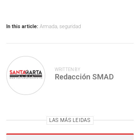
b
s
er
p
o
A
ar
ok
p
tir
In this article:
Armada
,
seguridad
p
WRITTEN BY
Redacción SMAD
LAS MÁS LEIDAS