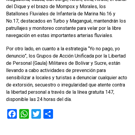
del Dique y el brazo de Mompox y Morales, los
Batallones Fluviales de Infantería de Marina No.16 y
No.17, destacados en Turbo y Magangué, mantendrán los
patrullajes y monitoreo constante para velar por la libre
navegación en estas importantes arterias fluviales.
Por otro lado, en cuanto a la estrategia “Yo no pago, yo
denuncio”, los Grupos de Acción Unificada por la Libertad
de Personal (Gaula) Militares de Bolívar y Sucre, están
llevando a cabo actividades de prevención para
sensibilizar a locales y turistas a denunciar cualquier acto
de extorsión, secuestro o irregularidad que atente contra
la libertad personal a través de la línea gratuita 147,
disponible las 24 horas del día.
F
W
T
C
a
h
wi
o
ce
at
tt
m