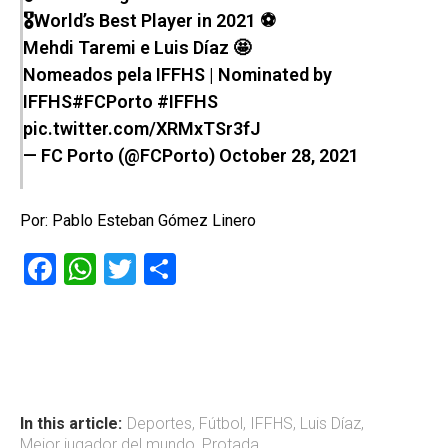
🎖World’s Best Player in 2021 ⚽
Mehdi Taremi e Luis Díaz 🤩
Nomeados pela IFFHS | Nominated by
IFFHS
#FCPorto
#IFFHS
pic.twitter.com/XRMxTSr3fJ
— FC Porto (@FCPorto)
October 28, 2021
Por: Pablo Esteban Gómez Linero
F
W
T
C
a
h
wi
o
ce
at
tt
m
b
s
er
p
o
A
ar
ok
p
tir
In this article:
Deportes
,
Fútbol
,
IFFHS
,
Luis Díaz
,
Mejor jugador del mundo
,
Protada