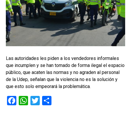
Las autoridades les piden a los vendedores informales
que incumplen y se han tomado de forma ilegal el espacio
público, que acaten las normas y no agraden al personal
de la Udep, señalan que la violencia no es la solución y
que esto solo empeorará la problemática.
F
W
T
C
a
h
wi
o
ce
at
tt
m
b
s
er
p