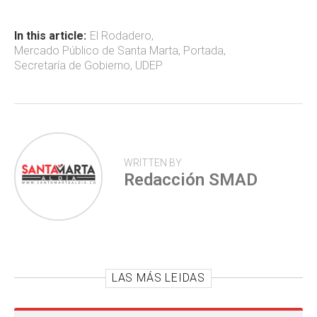
o
A
ar
ok
p
tir
In this article:
El Rodadero
,
Mercado Público de Santa Marta
,
Portada
,
p
Secretaría de Gobierno
,
UDEP
WRITTEN BY
Redacción SMAD
LAS MÁS LEIDAS