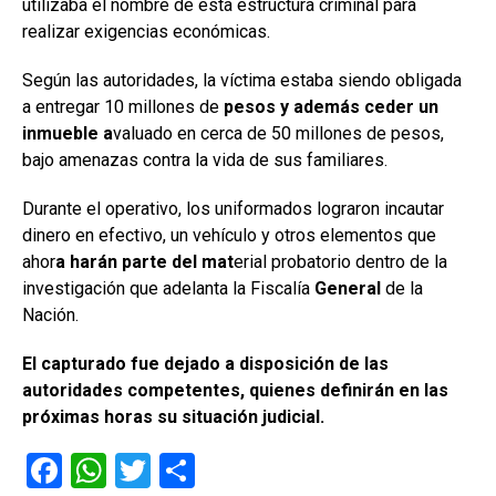
utilizaba el nombre de esta estructura criminal para
realizar exigencias económicas.
Según las autoridades, la víctima estaba siendo obligada
a entregar 10 millones de
pesos y además ceder un
inmueble a
valuado en cerca de 50 millones de pesos,
bajo amenazas contra la vida de sus familiares.
Durante el operativo, los uniformados lograron incautar
dinero en efectivo, un vehículo y otros elementos que
ahor
a harán parte del mat
erial probatorio dentro de la
investigación que adelanta la Fiscalía
General
de la
Nación.
El capturado fue dejado a disposición de las
autoridades competentes, quienes definirán en las
próximas horas su situación judicial.
F
W
T
C