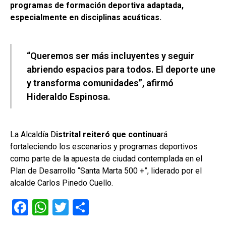
programas de formación deportiva adaptada,
especialmente en disciplinas acuáticas.
“Queremos ser más incluyentes y seguir
abriendo espacios para todos. El deporte une
y transforma comunidades”, afirmó
Hideraldo Espinosa.
La Alcaldía D
istrital reiteró que continua
rá
fortaleciendo los escenarios y programas deportivos
como parte de la apuesta de ciudad contemplada en el
Plan de Desarrollo “Santa Marta 500 +”, liderado por el
alcalde Carlos Pinedo Cuello.
F
W
T
C
a
h
wi
o