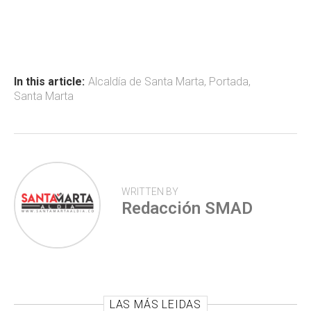
ce
at
tt
m
b
s
er
p
o
A
ar
ok
p
tir
In this article:
Alcaldía de Santa Marta
,
Portada
,
Santa Marta
p
WRITTEN BY
Redacción SMAD
LAS MÁS LEIDAS