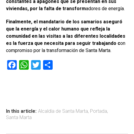
constantes a apagones que se presentan en sus
viviendas, por la falta de transform
adores de energía.
Finalmente, el mandatario de los samarios aseguró
que la energía y el calor humano que refleja la
comunidad en las visitas a las diferentes localidades
es la fuerza que necesita para seguir trabajando c
on
compromiso por la transformación de Santa Marta.
F
W
T
C
a
h
wi
o
ce
at
tt
m
b
s
er
p
o
A
ar
ok
p
tir
In this article:
Alcaldía de Santa Marta
,
Portada
,
Santa Marta
p