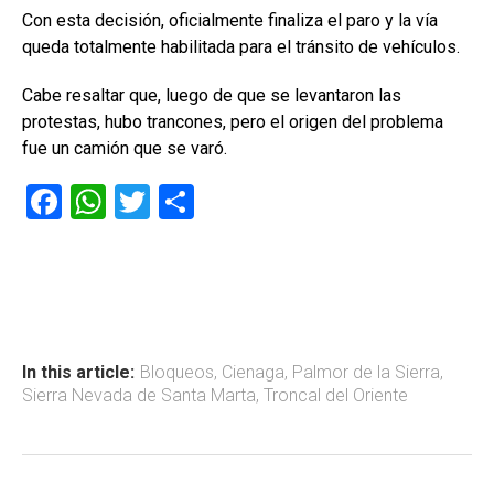
Con esta decisión, oficialmente finaliza el paro y la vía
queda totalmente habilitada para el tránsito de vehículos.
Cabe resaltar que, luego de que se levantaron las
protestas, hubo trancones, pero el origen del problema
fue un camión que se varó.
F
W
T
C
a
h
wi
o
ce
at
tt
m
b
s
er
p
o
A
ar
ok
p
tir
In this article:
Bloqueos
,
Cienaga
,
Palmor de la Sierra
,
Sierra Nevada de Santa Marta
,
Troncal del Oriente
p