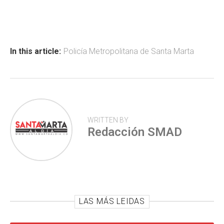
ce
at
tt
m
b
s
er
p
o
A
ar
ok
p
tir
In this article:
Policía Metropolitana de Santa Marta
p
WRITTEN BY
Redacción SMAD
LAS MÁS LEIDAS