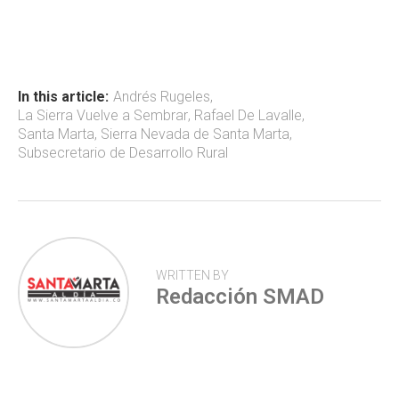
ce
at
tt
m
b
s
er
p
o
A
ar
ok
p
tir
In this article:
Andrés Rugeles
,
La Sierra Vuelve a Sembrar
,
Rafael De Lavalle
,
p
Santa Marta
,
Sierra Nevada de Santa Marta
,
Subsecretario de Desarrollo Rural
WRITTEN BY
Redacción SMAD