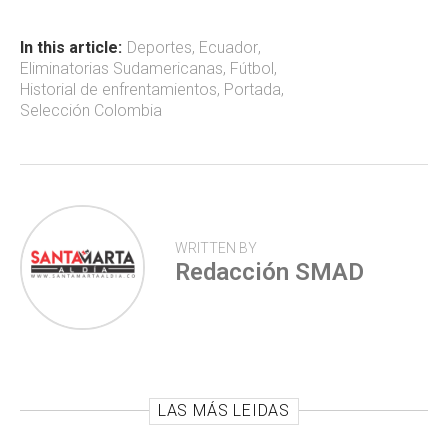
o
A
ar
ok
p
tir
In this article:
Deportes
,
Ecuador
,
Eliminatorias Sudamericanas
,
Fútbol
,
p
Historial de enfrentamientos
,
Portada
,
Selección Colombia
WRITTEN BY
Redacción SMAD
LAS MÁS LEIDAS