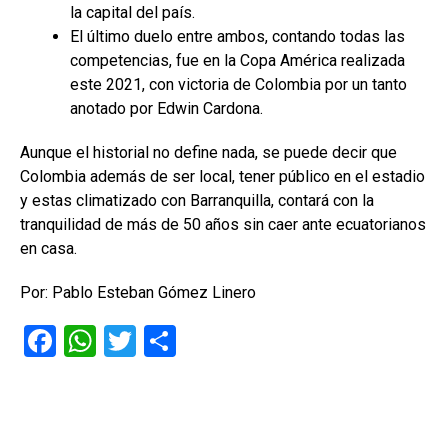
la capital del país.
El último duelo entre ambos, contando todas las
competencias, fue en la Copa América realizada
este 2021, con victoria de Colombia por un tanto
anotado por Edwin Cardona.
Aunque el historial no define nada, se puede decir que
Colombia además de ser local, tener público en el estadio
y estas climatizado con Barranquilla, contará con la
tranquilidad de más de 50 años sin caer ante ecuatorianos
en casa.
Por: Pablo Esteban Gómez Linero
F
W
T
C
a
h
wi
o
ce
at
tt
m
b
s
er
p