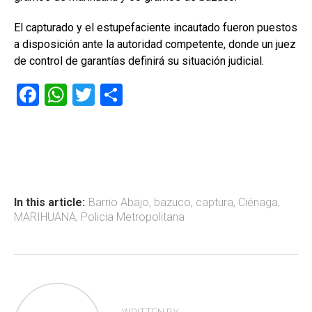
El capturado y el estupefaciente incautado fueron puestos
a disposición ante la autoridad competente, donde un juez
de control de garantías definirá su situación judicial.
F
W
T
C
a
h
wi
o
ce
at
tt
m
b
s
er
p
o
A
ar
ok
p
tir
In this article:
Barrio Abajo
,
bazuco
,
captura
,
Ciénaga
,
MARIHUANA
,
Policia Metropolitana
p