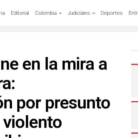
na
Editorial
Colombia
Judiciales
Deportes
Ent
ne en la mira a
ra:
ón por presunto
 violento