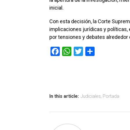
inicial.
Con esta decisión, la Corte Suprem
implicaciones jurídicas y política
por tensiones y debates alrededor 
F
W
T
C
a
h
wi
o
ce
at
tt
m
b
s
er
p
o
A
ar
ok
p
tir
In this article:
Judiciales
,
Portada
p