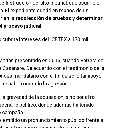
e Instrucción del alto tribunal, que asumió el
ta. El expediente quedó en manos de un
 en la recolección de pruebas y determinar
l proceso judicial
.
 cubrirá intereses del ICETEX a 170 mil
habrían presentado en 2016, cuando Barrera se
asanare. De acuerdo con el testimonio de la
onces mandatario con el fin de solicitar apoyo
ue habría ocurrido la agresión.
la gravedad de la acusación, sino por el rol
escenario político, donde además ha tenido
de campaña.
a emitido un pronunciamiento público frente a
entras el proceso apenas entra en su fase