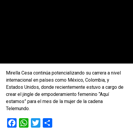
Mirella Cesa continúa potencializando su carrera a nivel
internacional en países como México, Colombia, y
Estados Unidos, donde recientemente estuvo a cargo de
crear el jingle de empoderamiento femenino “Aquí
estamos” para el mes de la mujer de la cadena
Telemundo.
F
W
T
C
a
h
wi
o