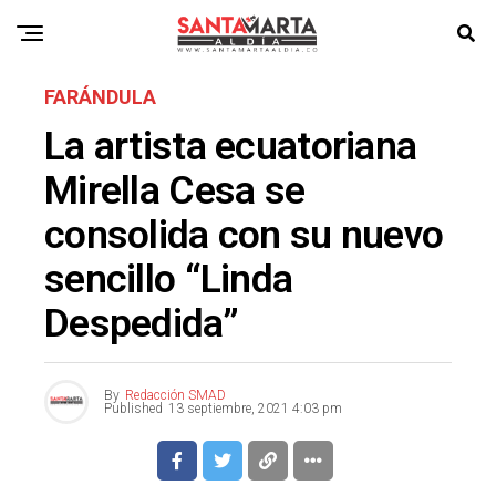
FARÁNDULA
La artista ecuatoriana
Mirella Cesa se
consolida con su nuevo
sencillo “Linda
Despedida”
By
Redacción SMAD
Published
13 septiembre, 2021 4:03 pm