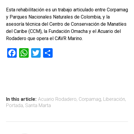
Esta rehabilitación es un trabajo articulado entre Corpamag
y Parques Nacionales Naturales de Colombia, y la
asesoría técnica del Centro de Conservación de Manatíes
del Caribe (CCM), la Fundación Omacha y el Acuario del
Rodadero que opera el CAVR Marino.
F
W
T
C
a
h
wi
o
ce
at
tt
m
b
s
er
p
o
A
ar
ok
p
tir
In this article:
Acuario Rodadero
,
Corpamag
,
Liberación
,
Portada
,
Santa Marta
p