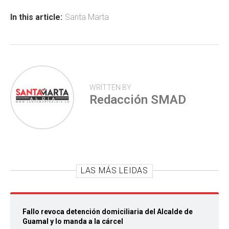
o
A
ar
ok
p
tir
In this article:
Santa Marta
p
WRITTEN BY
Redacción SMAD
LAS MÁS LEIDAS
Fallo revoca detención domiciliaria del Alcalde de
Guamal y lo manda a la cárcel