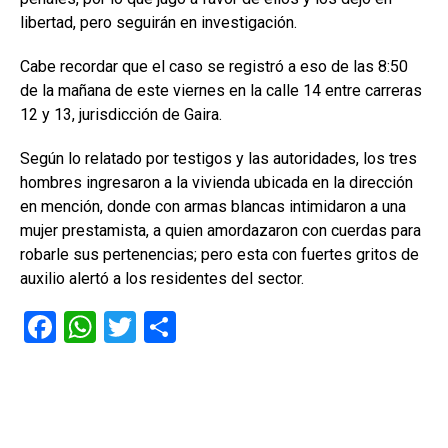
libertad, pero seguirán en investigación.
Cabe recordar que el caso se registró a eso de las 8:50
de la mañana de este viernes en la calle 14 entre carreras
12 y 13, jurisdicción de Gaira.
Según lo relatado por testigos y las autoridades, los tres
hombres ingresaron a la vivienda ubicada en la dirección
en mención, donde con armas blancas intimidaron a una
mujer prestamista, a quien amordazaron con cuerdas para
robarle sus pertenencias; pero esta con fuertes gritos de
auxilio alertó a los residentes del sector.
F
W
T
C
a
h
wi
o
ce
at
tt
m
b
s
er
p