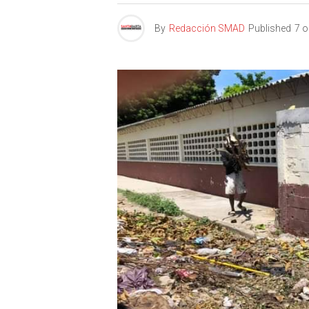
By
Redacción SMAD
Published
7 o