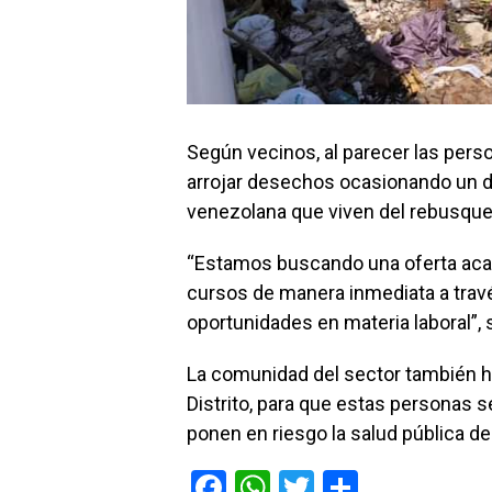
Según vecinos, al parecer las perso
arrojar desechos ocasionando un d
venezolana que viven del rebusque 
“Estamos buscando una oferta aca
cursos de manera inmediata a travé
oportunidades en materia laboral”, 
La comunidad del sector también hi
Distrito, para que estas personas s
ponen en riesgo la salud pública del
F
W
T
C