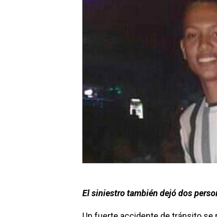
El siniestro también dejó dos pers
Un fuerte accidente de tránsito se