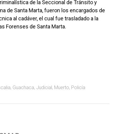
iminalística de la Seccional de Tránsito y
tana de Santa Marta, fueron los encargados de
ica al cadáver, el cual fue trasladado a la
as Forenses de Santa Marta.
scalia
,
Guachaca
,
Judicial
,
Muerto
,
Policía