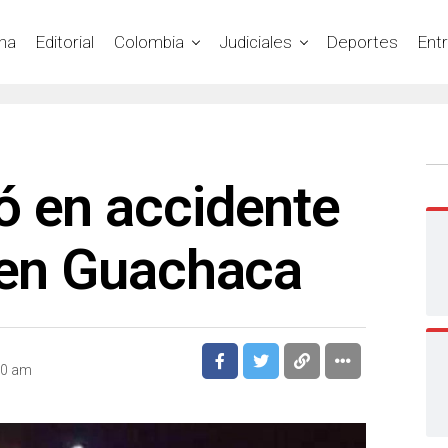
na
Editorial
Colombia
Judiciales
Deportes
Ent
ó en accidente
 en Guachaca
30 am