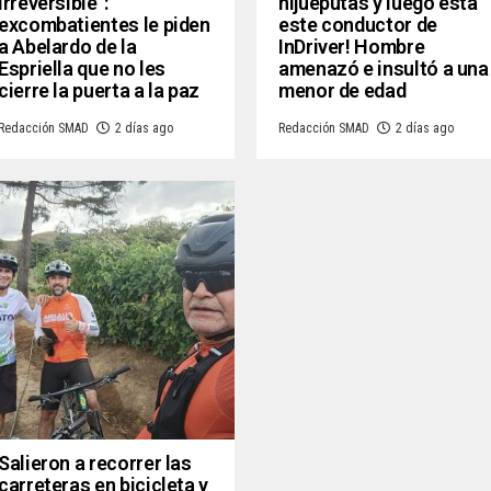
irreversible”:
hijueputas y luego está
excombatientes le piden
este conductor de
a Abelardo de la
InDriver! Hombre
Espriella que no les
amenazó e insultó a una
cierre la puerta a la paz
menor de edad
Redacción SMAD
2 días ago
Redacción SMAD
2 días ago
Salieron a recorrer las
carreteras en bicicleta y