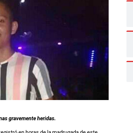
onas gravemente heridas.
 registró en horas de la madrugada de este