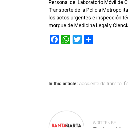
Personal del Laboratorio Móvil de Cr
Transporte de la Policía Metropoli
los actos urgentes e inspección técn
morgue de Medicina Legal y Cienci
F
W
T
C
a
h
wi
o
ce
at
tt
m
b
s
er
p
o
A
ar
ok
p
tir
In this article:
accidente de tránsito
,
fi
p
WRITTEN BY