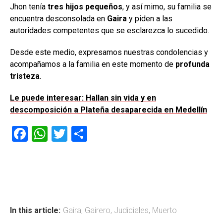
Jhon tenía
tres hijos pequeños
, y así mimo, su familia se
encuentra desconsolada en
Gaira
y piden a las
autoridades competentes que se esclarezca lo sucedido.
Desde este medio, expresamos nuestras condolencias y
acompañamos a la familia en este momento de
profunda
tristeza
.
Le puede interesar: Hallan sin vida y en
descomposición a Plateña desaparecida en Medellín
F
W
T
C
a
h
wi
o
ce
at
tt
m
b
s
er
p
o
A
ar
ok
p
tir
In this article:
Gaira
,
Gairero
,
Judiciales
,
Muerto