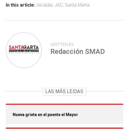
ok
p
tir
In this article:
Alcaldía
,
JAC
,
Santa Marta
p
WRITTEN BY
Redacción SMAD
LAS MÁS LEIDAS
Nueva grieta en el puente el Mayor