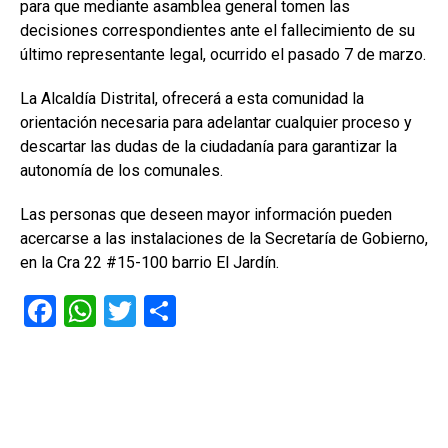
para que mediante asamblea general tomen las
decisiones correspondientes ante el fallecimiento de su
último representante legal, ocurrido el pasado 7 de marzo.
La Alcaldía Distrital, ofrecerá a esta comunidad la
orientación necesaria para adelantar cualquier proceso y
descartar las dudas de la ciudadanía para garantizar la
autonomía de los comunales.
Las personas que deseen mayor información pueden
acercarse a las instalaciones de la Secretaría de Gobierno,
en la Cra 22 #15-100 barrio El Jardín.
F
W
T
C
a
h
wi
o
ce
at
tt
m
b
s
er
p
o
A
ar