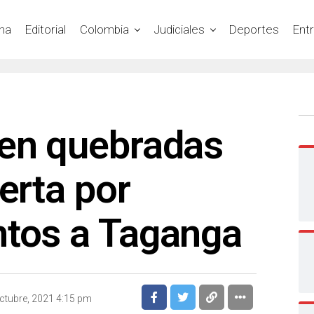
na
Editorial
Colombia
Judiciales
Deportes
Ent
 en quebradas
lerta por
ntos a Taganga
ctubre, 2021 4:15 pm