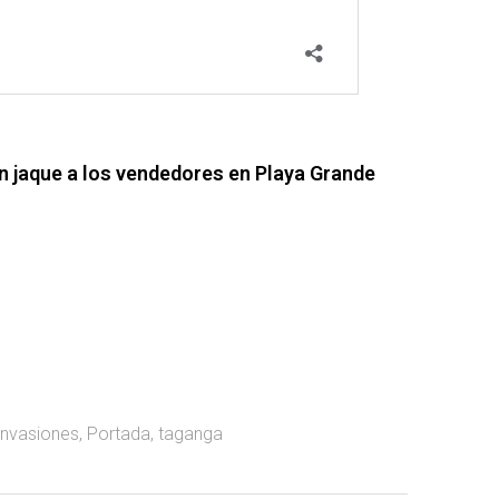
n jaque a los vendedores en Playa Grande
invasiones
,
Portada
,
taganga