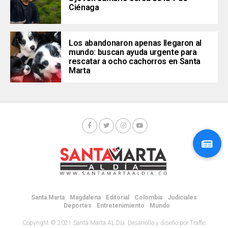
Ciénaga
Los abandonaron apenas llegaron al
mundo: buscan ayuda urgente para
rescatar a ocho cachorros en Santa
Marta
Santa Marta
Magdalena
Editorial
Colombia
Judiciales
Deportes
Entretenimiento
Mundo
Copyright © 2021 Santa Marta AL Día. Desarrollo y diseño por Traffic