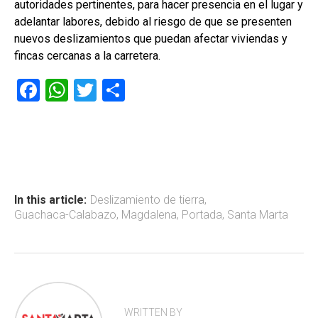
autoridades pertinentes, para hacer presencia en el lugar y
adelantar labores, debido al riesgo de que se presenten
nuevos deslizamientos que puedan afectar viviendas y
fincas cercanas a la carretera.
F
W
T
C
a
h
wi
o
ce
at
tt
m
b
s
er
p
o
A
ar
ok
p
tir
In this article:
Deslizamiento de tierra
,
Guachaca-Calabazo
,
Magdalena
,
Portada
,
Santa Marta
p
WRITTEN BY