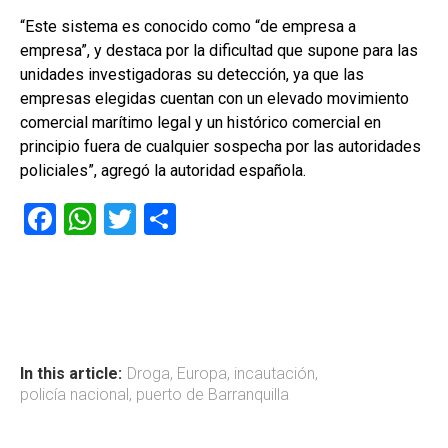
“Este sistema es conocido como “de empresa a
empresa”, y destaca por la dificultad que supone para las
unidades investigadoras su detección, ya que las
empresas elegidas cuentan con un elevado movimiento
comercial marítimo legal y un histórico comercial en
principio fuera de cualquier sospecha por las autoridades
policiales”, agregó la autoridad española.
F
W
T
C
a
h
wi
o
ce
at
tt
m
b
s
er
p
o
A
ar
ok
p
tir
In this article:
Droga
,
Europa
,
incautación
,
policía nacional
,
puerto de Barranquilla
p