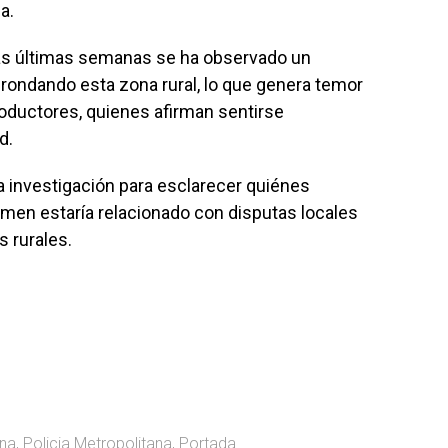
a.
as últimas semanas se ha observado un
rondando esta zona rural, lo que genera temor
oductores, quienes afirman sentirse
d.
a investigación para esclarecer quiénes
crimen estaría relacionado con disputas locales
s rurales.
na
,
Policia Metropolitana
,
Portada