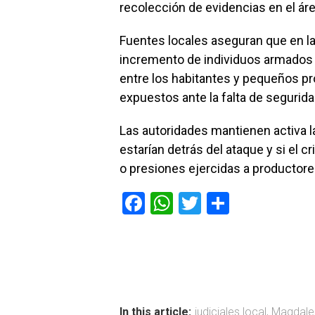
recolección de evidencias en el áre
Fuentes locales aseguran que en l
incremento de individuos armados 
entre los habitantes y pequeños pr
expuestos ante la falta de segurida
Las autoridades mantienen activa l
estarían detrás del ataque y si el 
o presiones ejercidas a productore
F
W
T
C
a
h
wi
o
ce
at
tt
m
b
s
er
p
o
A
ar
In this article:
judiciales local
,
Magdale