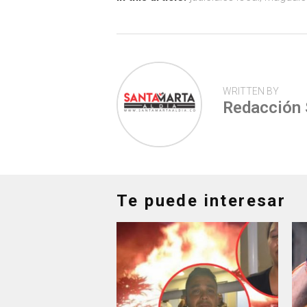
ok
p
tir
p
WRITTEN BY
Redacción
Te puede interesar