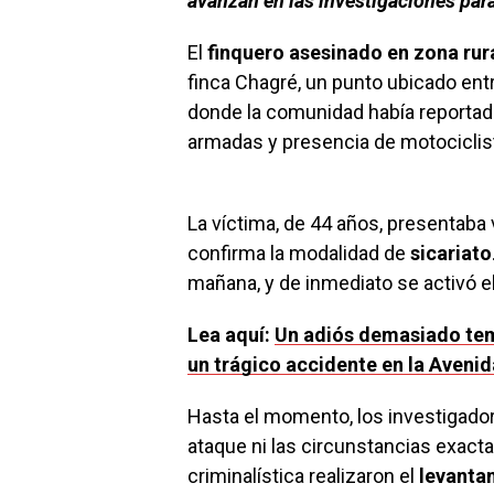
avanzan en las investigaciones para
El
finquero asesinado en zona rur
finca Chagré, un punto ubicado ent
donde la comunidad había reporta
armadas y presencia de motocicli
La víctima, de 44 años, presentaba
confirma la modalidad de
sicariato
mañana, y de inmediato se activó e
Lea aquí:
Un adiós demasiado temp
un trágico accidente en la Avenid
Hasta el momento, los investigado
ataque ni las circunstancias exact
criminalística realizaron el
levanta