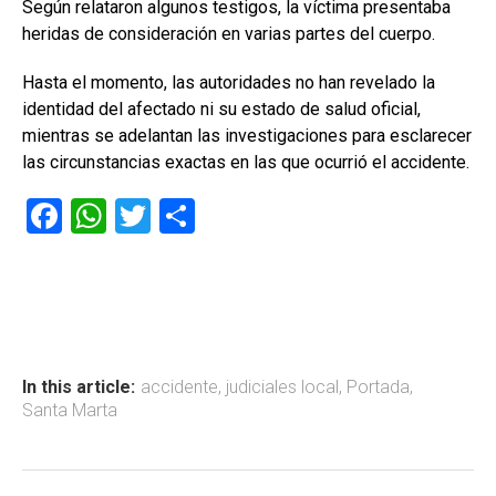
Según relataron algunos testigos, la víctima presentaba
heridas de consideración en varias partes del cuerpo.
Hasta el momento, las autoridades no han revelado la
identidad del afectado ni su estado de salud oficial,
mientras se adelantan las investigaciones para esclarecer
las circunstancias exactas en las que ocurrió el accidente.
F
W
T
C
a
h
wi
o
ce
at
tt
m
b
s
er
p
o
A
ar
ok
p
tir
In this article:
accidente
,
judiciales local
,
Portada
,
Santa Marta
p