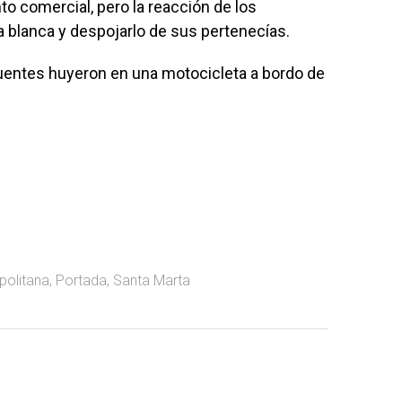
nto comercial, pero la reacción de los
a blanca y despojarlo de sus pertenecías.
uentes huyeron en una motocicleta a bordo de
politana
,
Portada
,
Santa Marta