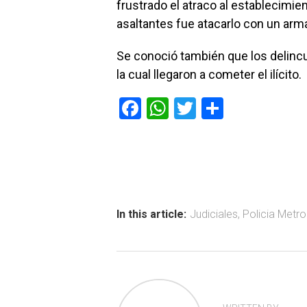
frustrado el atraco al establecimie
asaltantes fue atacarlo con un arm
Se conoció también que los delinc
la cual llegaron a cometer el ilícito.
F
W
T
C
a
h
wi
o
ce
at
tt
m
b
s
er
p
o
A
ar
ok
p
tir
In this article:
Judiciales
,
Policia Metro
p