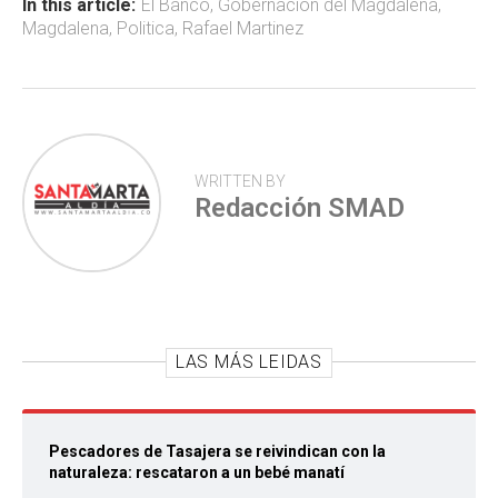
ok
p
tir
In this article:
El Banco
,
Gobernacion del Magdalena
,
Magdalena
,
Politica
,
Rafael Martinez
p
WRITTEN BY
Redacción SMAD
LAS MÁS LEIDAS
Pescadores de Tasajera se reivindican con la
naturaleza: rescataron a un bebé manatí