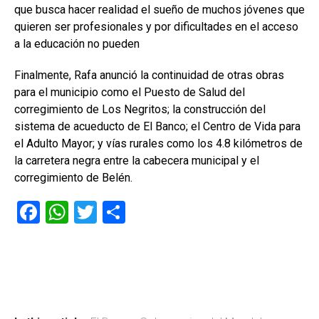
que busca hacer realidad el sueño de muchos jóvenes que
quieren ser profesionales y por dificultades en el acceso
a la educación no pueden
Finalmente, Rafa anunció la continuidad de otras obras
para el municipio como el Puesto de Salud del
corregimiento de Los Negritos; la construcción del
sistema de acueducto de El Banco; el Centro de Vida para
el Adulto Mayor; y vías rurales como los 4.8 kilómetros de
la carretera negra entre la cabecera municipal y el
corregimiento de Belén.
F
W
T
C
a
h
wi
o
ce
at
tt
m
b
s
er
p
o
A
ar