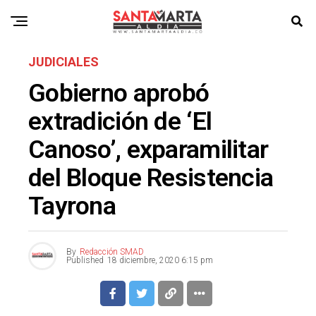
JUDICIALES
Gobierno aprobó
extradición de ‘El
Canoso’, exparamilitar
del Bloque Resistencia
Tayrona
By
Redacción SMAD
Published
18 diciembre, 2020 6:15 pm