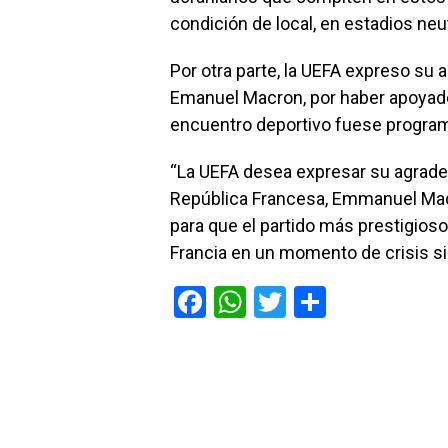
condición de local, en estadios neut
Por otra parte, la UEFA expreso su 
Emanuel Macron, por haber apoyado 
encuentro deportivo fuese programa
“La UEFA desea expresar su agrade
República Francesa, Emmanuel Mac
para que el partido más prestigioso
Francia en un momento de crisis s
F
W
T
C
a
h
wi
o
ce
at
tt
m
b
s
er
p
o
A
ar