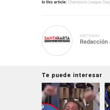
ok
p
tir
In this article:
Champions League
,
Dep
p
WRITTEN BY
Redacción
Te puede interesar