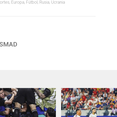
ortes
,
Europa
,
Fútbol
,
Rusia
,
Ucrania
 SMAD