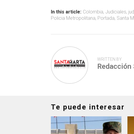
o
A
ar
ok
p
tir
In this article:
Colombia
,
Judiciales
,
ju
Policia Metropolitana
,
Portada
,
Santa M
p
WRITTEN BY
Redacción
Te puede interesar