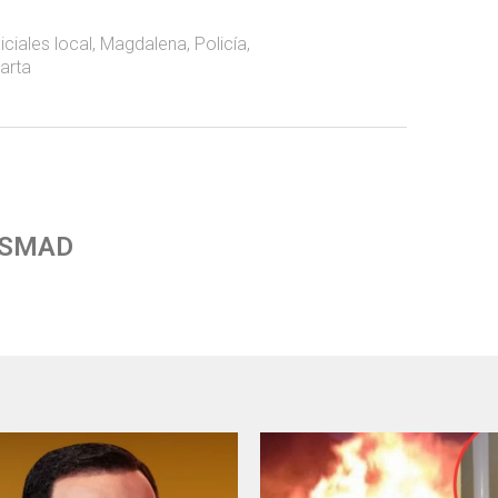
diciales local
,
Magdalena
,
Policía
,
arta
 SMAD