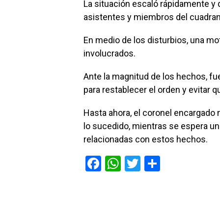
La situación escaló rápidamente y 
asistentes y miembros del cuadra
En medio de los disturbios, una mo
involucrados.
Ante la magnitud de los hechos, fue
para restablecer el orden y evitar 
Hasta ahora, el coronel encargado 
lo sucedido, mientras se espera un
relacionadas con estos hechos.
F
W
T
C
a
h
wi
o
ce
at
tt
m
b
s
er
p