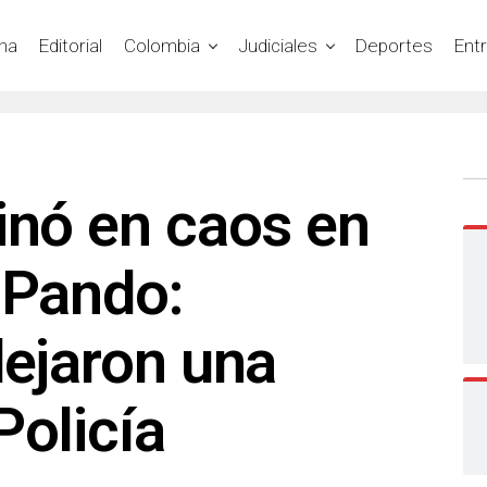
na
Editorial
Colombia
Judiciales
Deportes
Ent
inó en caos en
 Pando:
dejaron una
Policía