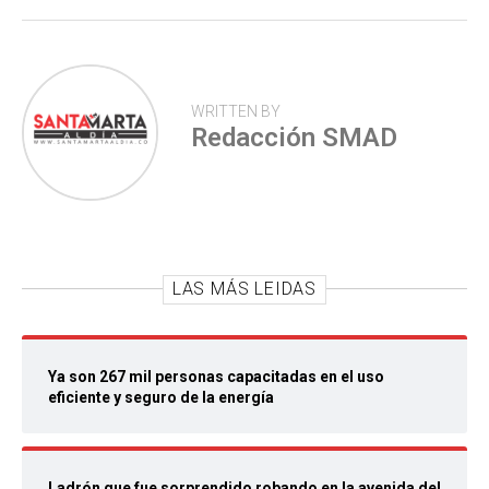
p
WRITTEN BY
Redacción SMAD
LAS MÁS LEIDAS
Ya son 267 mil personas capacitadas en el uso
eficiente y seguro de la energía
Ladrón que fue sorprendido robando en la avenida del