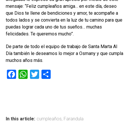
mensaje: “Feliz cumpleaños amiga… en este día, deseo
que Dios te llene de bendiciones y amor, te acompañe a
todos lados y se convierta en la luz de tu camino para que
puedas lograr cada uno de tus sueños… muchas
felicidades. Te queremos mucho”.
De parte de todo el equipo de trabajo de Santa Marta Al
Día también le deseamos lo mejor a Osmany y que cumpla
muchos años más.
F
W
T
C
a
h
wi
o
ce
at
tt
m
b
s
er
p
o
A
ar
ok
p
tir
In this article:
cumpleaños
,
Farandula