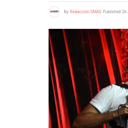
By
Redacción SMAD
Published
26 