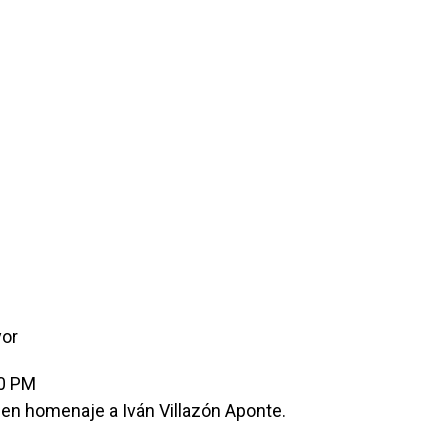
yor
00 PM
a en homenaje a Iván Villazón Aponte.