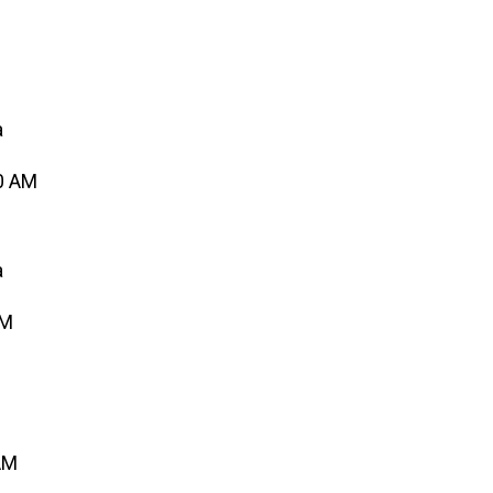
a
0 AM
a
AM
AM