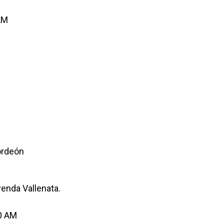
AM
ordeón
yenda Vallenata.
0 AM