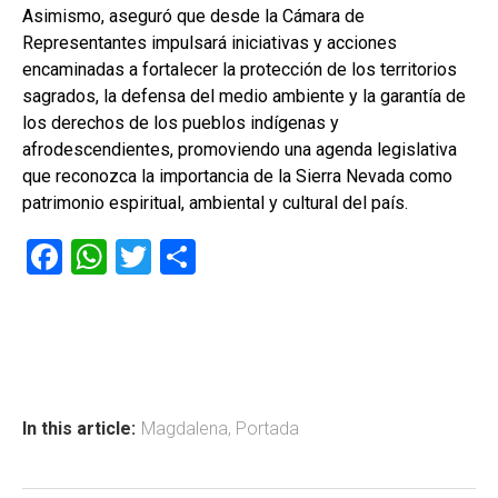
Asimismo, aseguró que desde la Cámara de
Representantes impulsará iniciativas y acciones
encaminadas a fortalecer la protección de los territorios
sagrados, la defensa del medio ambiente y la garantía de
los derechos de los pueblos indígenas y
afrodescendientes, promoviendo una agenda legislativa
que reconozca la importancia de la Sierra Nevada como
patrimonio espiritual, ambiental y cultural del país.
F
W
T
C
a
h
wi
o
ce
at
tt
m
b
s
er
p
o
A
ar
ok
p
tir
In this article:
Magdalena
,
Portada
p