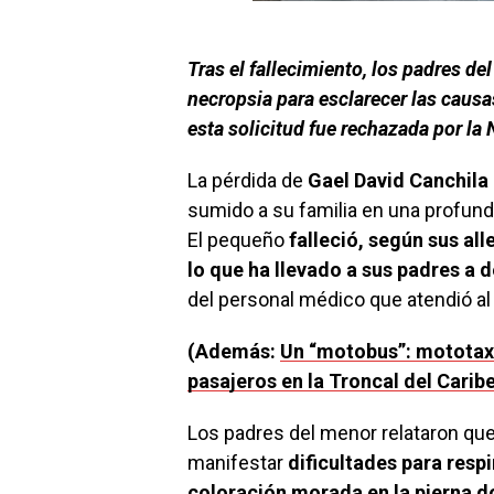
Tras el fallecimiento, los padres de
necropsia para esclarecer las caus
esta solicitud fue rechazada por la
La pérdida de
Gael David Canchila
sumido a su familia en una profund
El pequeño
falleció, según sus al
lo que ha llevado a sus padres a 
del personal médico que atendió al 
(Además:
Un “motobus”: mototaxi
pasajeros en la Troncal del Carib
Los padres del menor relataron que
manifestar
dificultades para resp
coloración morada en la pierna do