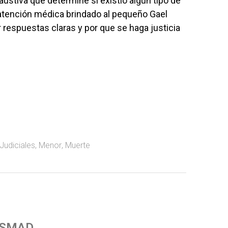
ustiva que determine si existió algún tipo de
 atención médica brindado al pequeño Gael
r respuestas claras y por que se haga justicia
Judiciales
,
Menor
,
Muerte
 SMAD