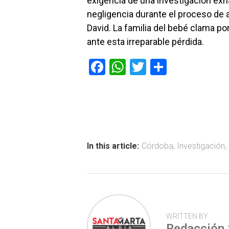
exigencia de una investigación exha
negligencia durante el proceso de
David. La familia del bebé clama po
ante esta irreparable pérdida.
F
W
T
C
a
h
wi
o
ce
at
tt
m
b
s
er
p
o
A
ar
ok
p
tir
In this article:
Córdoba
,
Investigación
,
p
WRITTEN BY
Redacción