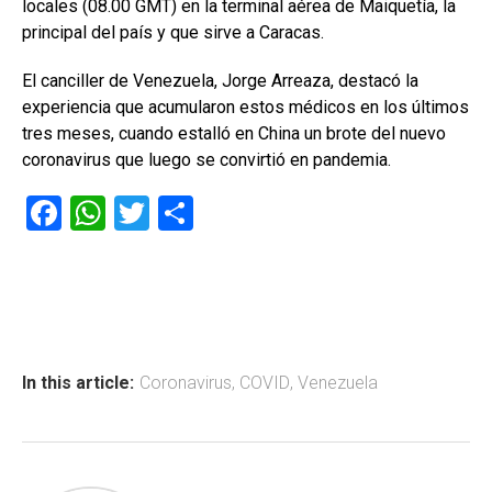
locales (08.00 GMT) en la terminal aérea de Maiquetía, la
principal del país y que sirve a Caracas.
El canciller de Venezuela, Jorge Arreaza, destacó la
experiencia que acumularon estos médicos en los últimos
tres meses, cuando estalló en China un brote del nuevo
coronavirus que luego se convirtió en pandemia.
F
W
T
C
a
h
wi
o
ce
at
tt
m
b
s
er
p
o
A
ar
ok
p
tir
In this article:
Coronavirus
,
COVID
,
Venezuela
p