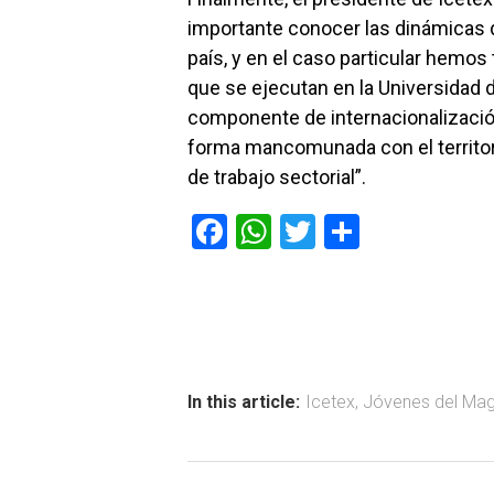
importante conocer las dinámicas d
país, y en el caso particular hemos
que se ejecutan en la Universidad 
componente de internacionalizació
forma mancomunada con el territor
de trabajo sectorial”.
F
W
T
C
a
h
wi
o
ce
at
tt
m
b
s
er
p
o
A
ar
ok
p
tir
In this article:
Icetex
,
Jóvenes del Ma
p