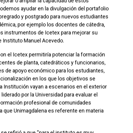
ejorar o ampliar la capacidad de estos
odemos ayudar en la divulgación del portafolio
pregrado y postgrado para nuevos estudiantes
démica, por ejemplo los docentes de cátedra,
los instrumentos de Icetex para mejorar su
de Instituto Manuel Acevedo.
on el Icetex permitiría potenciar la formación
entes de planta, catedráticos y funcionarios,
des de apoyo económico para los estudiantes,
cionalización en los que los objetivos se
 Institución vayan a escenarios en el exterior
liderado por la Universidad para evaluar el
a formación profesional de comunidades
ta que Unimagdalena es referente en materia
se refirió a que “para el instituto es muy