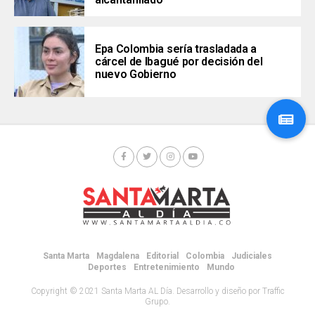
Epa Colombia sería trasladada a
cárcel de Ibagué por decisión del
nuevo Gobierno
Santa Marta
Magdalena
Editorial
Colombia
Judiciales
Deportes
Entretenimiento
Mundo
Copyright © 2021 Santa Marta AL Día. Desarrollo y diseño por Traffic
Grupo.