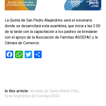
La Quinta de San Pedro Alejandrino será el escenario
donde se desarrollará esta asamblea, que inicia a las 2:00
de la tarde con la capacitación a los padres se brindaran
con el apoyo de la Asociación de Familias ASOEFAC y la
Cámara de Comercio.
F
W
T
C
a
h
wi
o
ce
at
tt
m
b
s
er
p
o
A
ar
ok
p
tir
In this article:
Alcaldía de Santa Marta
,
Efac
,
Gran Asamblea de Familias EFAC
p