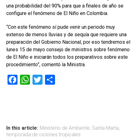
una probabilidad del 90% para que a finales de año se
configure el fenómeno de El Niño en Colombia.
“Con este fenómeno sí pude venir un periodo muy
extenso de menos lluvias y de sequía que requiere una
preparación del Gobierno Nacional, por eso tendremos el
lunes 15 de mayo consejo de ministros sobre fenómeno
de El Niño e iniciarán todos los preparativos sobre este
procedimiento”, comentó la Ministra.
F
W
T
C
a
h
wi
o
ce
at
tt
m
b
s
er
p
o
A
ar
ok
p
tir
In this article:
Ministerio de Ambiente
,
Santa Marta
,
temporada de ciclones tropicales
p