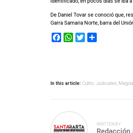
identificado, en pocos días se iba 
De Daniel Tovar se conoció que, resi
Garra Samaria Norte, barra del Uni
F
W
T
C
a
h
wi
o
ce
at
tt
m
b
s
er
p
o
A
ar
ok
p
tir
In this article:
Culito
,
Judiciales
,
Magda
p
WRITTEN BY
Redacción