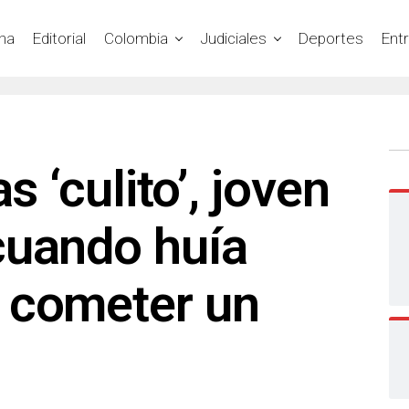
na
Editorial
Colombia
Judiciales
Deportes
Ent
s ‘culito’, joven
cuando huía
 cometer un