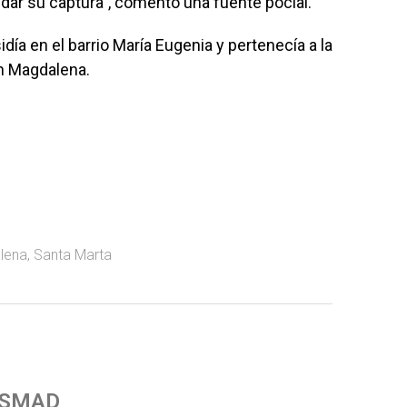
a dar su captura”, comentó una fuente pocial.
día en el barrio María Eugenia y pertenecía a la
ón Magdalena.
lena
,
Santa Marta
 SMAD