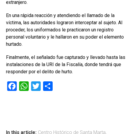
extranjero.
En una rápida reacción y atendiendo el llamado de la
víctima, las autoridades lograron interceptar al sujeto. Al
proceder, los uniformados le practicaron un registro
personal voluntario y le hallaron en su poder el elemento
hurtado.
Finalmente, el señalado fue capturado y llevado hasta las
instalaciones de la URI de la Fiscalía, donde tendrá que
responder por el delito de hurto.
F
W
T
C
a
h
wi
o
ce
at
tt
m
b
s
er
p
o
A
ar
In this article:
Centro Histórico de Santa Marta
,