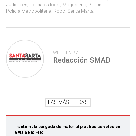
ok
p
tir
Judiciales
,
judiciales local
,
Magdalena
,
Policía
,
p
Policia Metropolitana
,
Robo
,
Santa Marta
WRITTEN BY
Redacción SMAD
LAS MÁS LEIDAS
Tractomula cargada de material plástico se volcó en
la vía a Río Frío