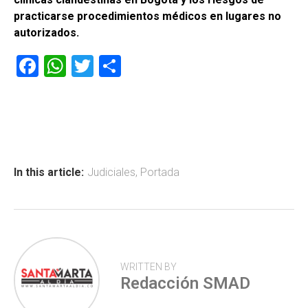
practicarse procedimientos médicos en lugares no
autorizados.
F
W
T
C
a
h
wi
o
ce
at
tt
m
b
s
er
p
o
A
ar
ok
p
tir
In this article:
Judiciales
,
Portada
p
WRITTEN BY
Redacción SMAD