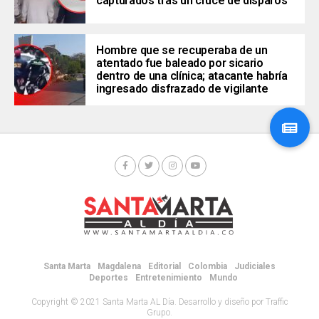
capturados tras un cruce de disparos
Hombre que se recuperaba de un
atentado fue baleado por sicario
dentro de una clínica; atacante habría
ingresado disfrazado de vigilante
Santa Marta
Magdalena
Editorial
Colombia
Judiciales
Deportes
Entretenimiento
Mundo
Copyright © 2021 Santa Marta AL Día. Desarrollo y diseño por Traffic
Grupo.