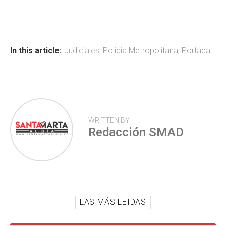
ce
at
tt
m
b
s
er
p
o
A
ar
ok
p
tir
In this article:
Judiciales
,
Policia Metropolitana
,
Portada
p
WRITTEN BY
Redacción SMAD
LAS MÁS LEIDAS