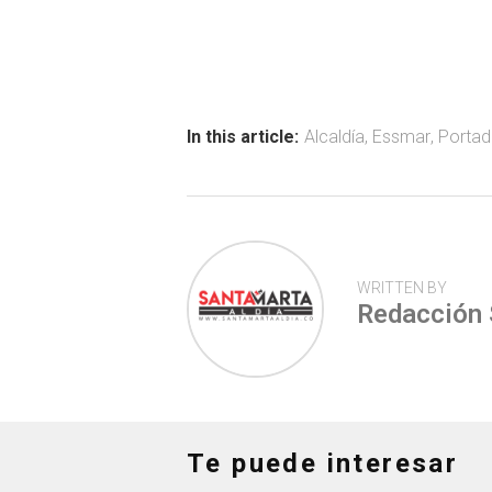
a
h
wi
o
ce
at
tt
m
b
s
er
p
o
A
ar
ok
p
tir
In this article:
Alcaldía
,
Essmar
,
Portad
p
WRITTEN BY
Redacción
Te puede interesar