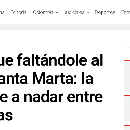
na
Editorial
Colombia
Judiciales
Deportes
Ent
e faltándole al
anta Marta: la
e a nadar entre
as