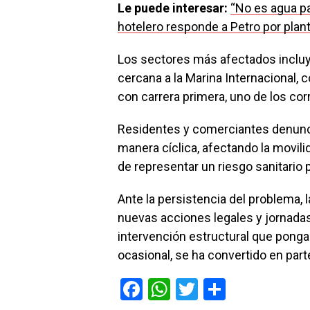
Le puede interesar:
“No es agua pa
hotelero responde a Petro por pla
Los sectores más afectados incluyen
cercana a la Marina Internacional, c
con carrera primera, uno de los cor
Residentes y comerciantes denunc
manera cíclica, afectando la movili
de representar un riesgo sanitario 
Ante la persistencia del problema, 
nuevas acciones legales y jornadas
intervención estructural que ponga
ocasional, se ha convertido en parte
F
W
T
C