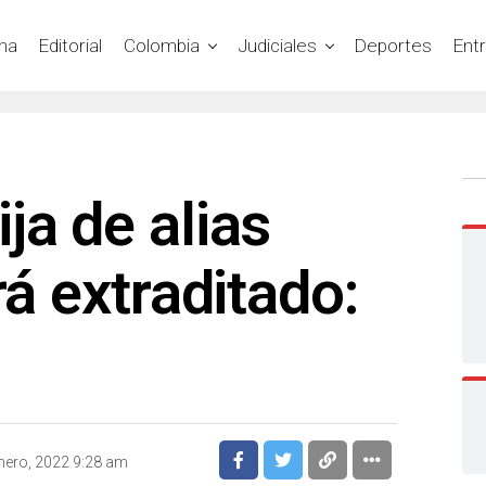
na
Editorial
Colombia
Judiciales
Deportes
Ent
ja de alias
rá extraditado:
nero, 2022 9:28 am