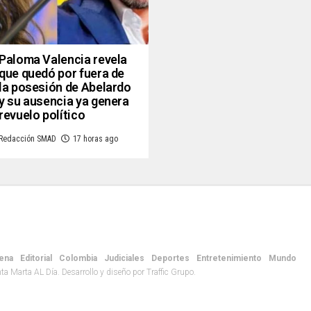
Paloma Valencia revela
que quedó por fuera de
la posesión de Abelardo
y su ausencia ya genera
revuelo político
Redacción SMAD
17 horas ago
ena
Editorial
Colombia
Judiciales
Deportes
Entretenimiento
Mundo
 Marta AL Día. Desarrollo y diseño por Traffic Grupo.