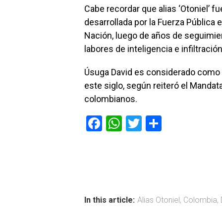
Cabe recordar que alias ‘Otoniel’ fu
desarrollada por la Fuerza Pública 
Nación, luego de años de seguimien
labores de inteligencia e infiltració
Úsuga David es considerado como 
este siglo, según reiteró el Mandat
colombianos.
F
W
T
C
a
h
wi
o
ce
at
tt
m
b
s
er
p
o
A
ar
ok
p
tir
In this article:
Alias Otoniel
,
Colombia
,
p