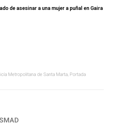
ado de asesinar a una mujer a puñal en Gaira
icía Metropolitana de Santa Marta
,
Portada
 SMAD