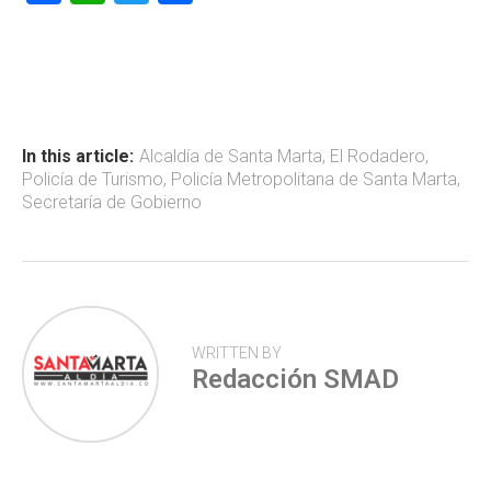
a
h
wi
o
ce
at
tt
m
b
s
er
p
o
A
ar
ok
p
tir
In this article:
Alcaldía de Santa Marta
,
El Rodadero
,
Policía de Turismo
,
Policía Metropolitana de Santa Marta
,
p
Secretaría de Gobierno
WRITTEN BY
Redacción SMAD