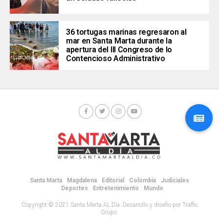
36 tortugas marinas regresaron al
mar en Santa Marta durante la
apertura del III Congreso de lo
Contencioso Administrativo
Santa Marta
Magdalena
Editorial
Colombia
Judiciales
Deportes
Entretenimiento
Mundo
Copyright © 2021 Santa Marta AL Día. Desarrollo y diseño por Traffic
Grupo.