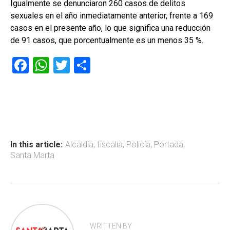
Igualmente se denunciaron 260 casos de delitos
sexuales en el año inmediatamente anterior, frente a 169
casos en el presente año, lo que significa una reducción
de 91 casos, que porcentualmente es un menos 35 %.
F
W
T
C
a
h
wi
o
ce
at
tt
m
b
s
er
p
o
A
ar
ok
p
tir
In this article:
Alcaldía
,
fiscalia
,
Policía
,
Portada
,
Santa Marta
p
WRITTEN BY