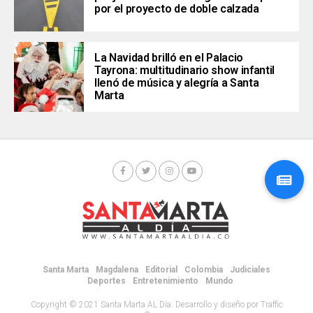
por el proyecto de doble calzada
La Navidad brilló en el Palacio
Tayrona: multitudinario show infantil
llenó de música y alegría a Santa
Marta
Santa Marta
Magdalena
Editorial
Colombia
Judiciales
Deportes
Entretenimiento
Mundo
Copyright © 2021 Santa Marta AL Día. Desarrollo y diseño por Traffic