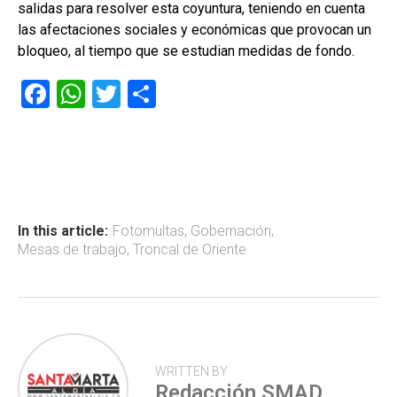
salidas para resolver esta coyuntura, teniendo en cuenta
las afectaciones sociales y económicas que provocan un
bloqueo, al tiempo que se estudian medidas de fondo.
F
W
T
C
a
h
wi
o
ce
at
tt
m
b
s
er
p
o
A
ar
ok
p
tir
In this article:
Fotomultas
,
Gobernación
,
Mesas de trabajo
,
Troncal de Oriente
p
WRITTEN BY
Redacción SMAD